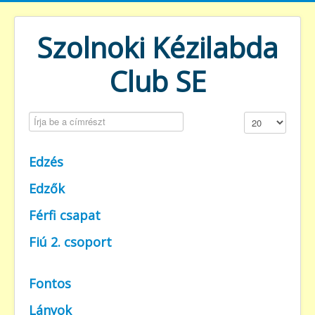
Szolnoki Kézilabda
Club SE
Írja be a címrészt
Tételek #
Edzés
Edzők
Férfi csapat
Fiú 2. csoport
Fontos
Lányok