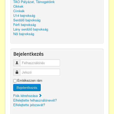
TAO Pályázat, Támogatóink
Cikkek
Címkék
U14 bajnokság
Serdülő bajnokság
Férfi bajnokság
Lány serdülő bajnokság
Női bajnokság
Bejelentkezés
Felhasználónév
Jelszó
Emlékezzen rám
Bejelentkezés
Fiók létrehozása
Elfelejtette felhasználónevét?
Elfelejtette jelszavát?