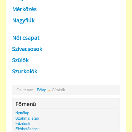
Mérkőzés
Nagyfiúk
Női csapat
Szivacsosok
Szülők
Szurkolók
Ön itt van:
Főlap
Címkék
Főmenü
Nyitólap
Szakmai stáb
Edzések
Elérhetőségek