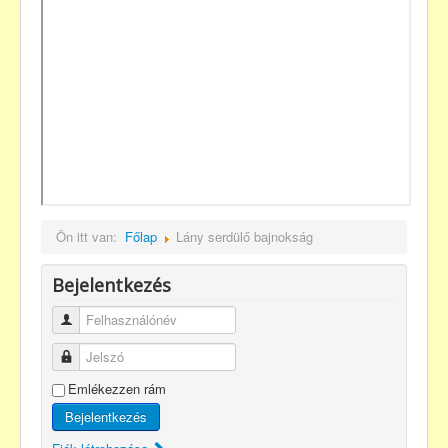
Ön itt van:
Főlap
Lány serdülő bajnokság
Bejelentkezés
Felhasználónév
Jelszó
Emlékezzen rám
Bejelentkezés