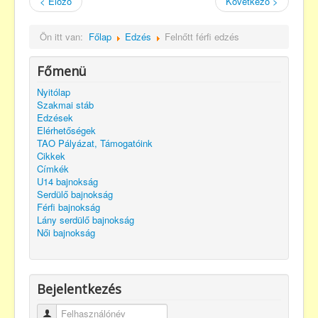
< Előző
Következő >
Ön itt van:
Főlap
Edzés
Felnőtt férfi edzés
Főmenü
Nyitólap
Szakmai stáb
Edzések
Elérhetőségek
TAO Pályázat, Támogatóink
Cikkek
Címkék
U14 bajnokság
Serdülő bajnokság
Férfi bajnokság
Lány serdülő bajnokság
Női bajnokság
Bejelentkezés
Felhasználónév