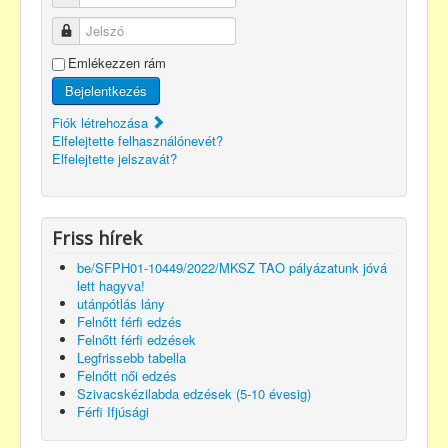
Jelszó
Emlékezzen rám
Bejelentkezés
Fiók létrehozása
Elfelejtette felhasználónevét?
Elfelejtette jelszavát?
Friss hírek
be/SFPH01-10449/2022/MKSZ TAO pályázatunk jóvá
lett hagyva!
utánpótlás lány
Felnőtt férfi edzés
Felnőtt férfi edzések
Legfrissebb tabella
Felnőtt női edzés
Szivacskézilabda edzések (5-10 évesig)
Férfi Ifjúsági