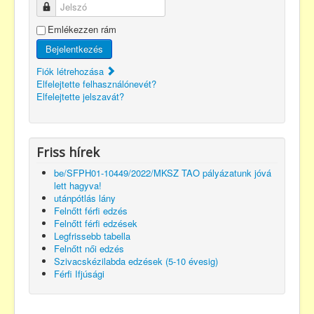
Jelszó
Emlékezzen rám
Bejelentkezés
Fiók létrehozása
Elfelejtette felhasználónevét?
Elfelejtette jelszavát?
Friss hírek
be/SFPH01-10449/2022/MKSZ TAO pályázatunk jóvá
lett hagyva!
utánpótlás lány
Felnőtt férfi edzés
Felnőtt férfi edzések
Legfrissebb tabella
Felnőtt női edzés
Szivacskézilabda edzések (5-10 évesig)
Férfi Ifjúsági