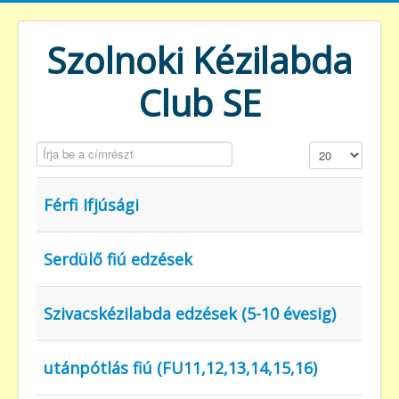
Szolnoki Kézilabda
Club SE
Írja be a címrészt
Tételek #
Férfi Ifjúsági
Serdülő fiú edzések
Szivacskézilabda edzések (5-10 évesig)
utánpótlás fiú (FU11,12,13,14,15,16)