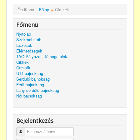
Ön itt van:
Főlap
Címkék
Főmenü
Nyitólap
Szakmai stáb
Edzések
Elérhetőségek
TAO Pályázat, Támogatóink
Cikkek
Címkék
U14 bajnokság
Serdülő bajnokság
Férfi bajnokság
Lány serdülő bajnokság
Női bajnokság
Bejelentkezés
Felhasználónév