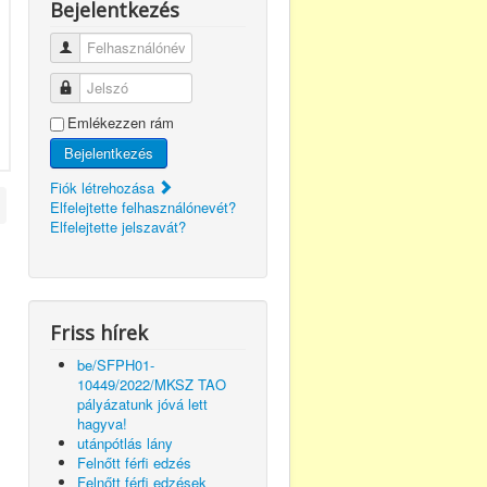
Bejelentkezés
Felhasználónév
Jelszó
Emlékezzen rám
Bejelentkezés
Fiók létrehozása
Elfelejtette felhasználónevét?
Elfelejtette jelszavát?
Friss hírek
be/SFPH01-
10449/2022/MKSZ TAO
pályázatunk jóvá lett
hagyva!
utánpótlás lány
Felnőtt férfi edzés
Felnőtt férfi edzések