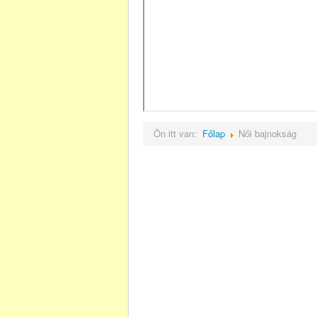
Ön itt van:
Főlap
Női bajnokság