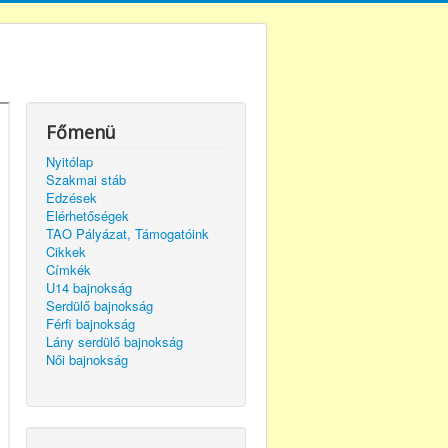
Főmenü
Nyitólap
Szakmai stáb
Edzések
Elérhetőségek
TAO Pályázat, Támogatóink
Cikkek
Címkék
U14 bajnokság
Serdülő bajnokság
Férfi bajnokság
Lány serdülő bajnokság
Női bajnokság