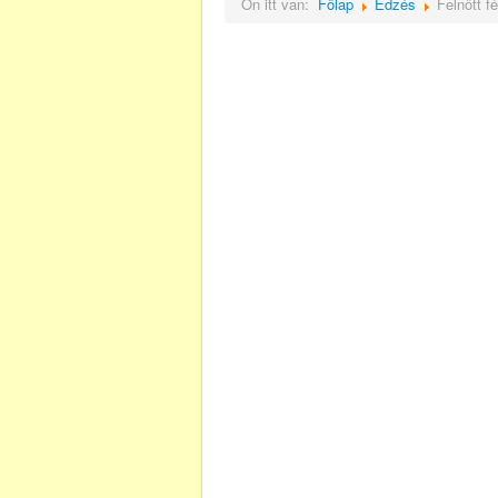
Ön itt van:
Főlap
Edzés
Felnőtt f