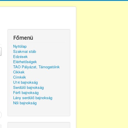
Főmenü
Nyitólap
Szakmai stáb
Edzések
Elérhetőségek
TAO Pályázat, Támogatóink
Cikkek
Címkék
U14 bajnokság
Serdülő bajnokság
Férfi bajnokság
Lány serdülő bajnokság
Női bajnokság