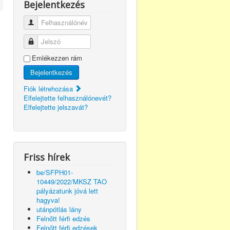
Bejelentkezés
Felhasználónév
Jelszó
Emlékezzen rám
Bejelentkezés
Fiók létrehozása
Elfelejtette felhasználónevét?
Elfelejtette jelszavát?
Friss hírek
be/SFPH01-
10449/2022/MKSZ TAO
pályázatunk jóvá lett
hagyva!
utánpótlás lány
Felnőtt férfi edzés
Felnőtt férfi edzések