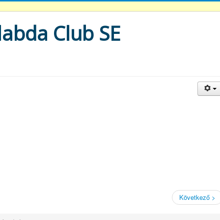
labda Club SE
Következő >