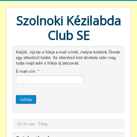
Szolnoki Kézilabda
Club SE
Kérjük, írja be a fiókja e-mail címét, melyre küldünk Önnek
egy ellenőrző kódot. Az ellenőrző kód átvétele után meg
tudja majd adni a fiókja új jelszavát.
E-mail cím:
*
Indítás
Ön itt van:
Főlap