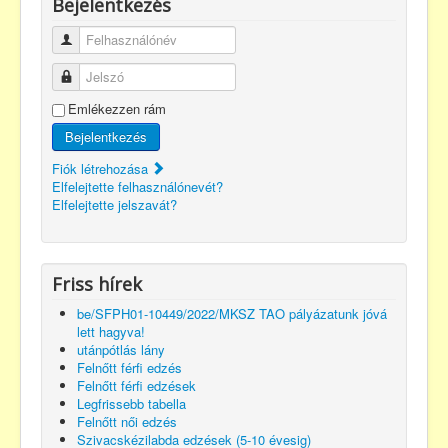
Bejelentkezés
Felhasználónév
Jelszó
Emlékezzen rám
Bejelentkezés
Fiók létrehozása
Elfelejtette felhasználónevét?
Elfelejtette jelszavát?
Friss hírek
be/SFPH01-10449/2022/MKSZ TAO pályázatunk jóvá
lett hagyva!
utánpótlás lány
Felnőtt férfi edzés
Felnőtt férfi edzések
Legfrissebb tabella
Felnőtt női edzés
Szivacskézilabda edzések (5-10 évesig)