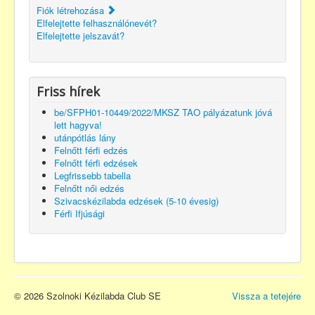
Fiók létrehozása
Elfelejtette felhasználónevét?
Elfelejtette jelszavát?
Friss hírek
be/SFPH01-10449/2022/MKSZ TAO pályázatunk jóvá
lett hagyva!
utánpótlás lány
Felnőtt férfi edzés
Felnőtt férfi edzések
Legfrissebb tabella
Felnőtt női edzés
Szivacskézilabda edzések (5-10 évesig)
Férfi Ifjúsági
© 2026 Szolnoki Kézilabda Club SE
Vissza a tetejére