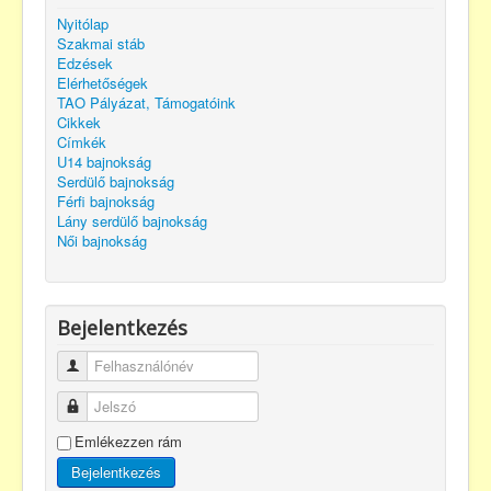
Nyitólap
Szakmai stáb
Edzések
Elérhetőségek
TAO Pályázat, Támogatóink
Cikkek
Címkék
U14 bajnokság
Serdülő bajnokság
Férfi bajnokság
Lány serdülő bajnokság
Női bajnokság
Bejelentkezés
Felhasználónév
Jelszó
Emlékezzen rám
Bejelentkezés