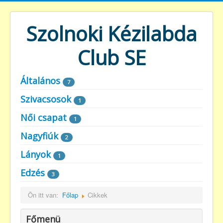
Szolnoki Kézilabda
Club SE
Általános
7
Szivacsosok
1
Női csapat
1
Nagyfiúk
2
Lányok
1
Edzés
3
Ön itt van:
Főlap
Cikkek
Főmenü